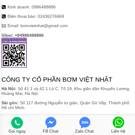
Kinh doanh:
0986488886
Điện thoại bàn:
02436276669
Email:
bomvietnhat@gmail.com
Viber: +84986488886
CÔNG TY CỔ PHẦN BƠM VIỆT NHẬT
Hà Nội:
Số 41.1 và 42.1 Lô C, Tổ 19, Khu giãn dân Khuyến Lương,
Hoàng Mai, Hà Nội.
Sài gòn:
Số 117 đường Nguyễn tư giản, Quận Gò Vấp, Thành phố
Hồ chí Minh.
Mã số thuế: 0103500572 cấp ngày 06/03/2009
Gọi ngay
FB Chat
Zalo Chat
Liên hệ