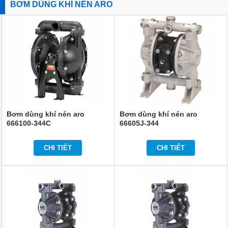
BƠM DÙNG KHÍ NÉN ARO
BƠM
DÙNG
KHÍ
NÉN
GODO
BƠM
DÙNG
KHÍ NÉN
VERDER
BƠM
DÙNG
Bơm dùng khí nén aro
Bơm dùng khí nén aro
KHÍ
666100-344C
66605J-344
NÉN
FTI
CHI TIẾT
CHI TIẾT
BƠM
DÙNG
KHÍ
NÉN
ARGAL
BƠM
DÙNG
KHÍ