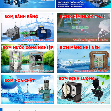
DÙNG
KHÍ
NÉN
MORAK
JOFEE
BƠM DÙNG
KHÍ NÉN
MARATHON
BƠM
DÙNG
KHÍ
NÉN
TDS
BƠM
DÙNG
KHÍ NÉN
YAMADA
BƠM
DÙNG
KHÍ
NÉN
HY