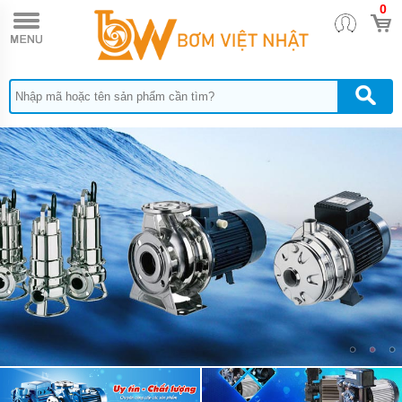
0
TRANG
CHỦ
BƠM
DÙNG
KHÍ
NÉN
ARO
BƠM
DÙNG
KHÍ
NÉN
HUSKY
BƠM DÙNG
KHÍ NÉN
SANDPIPER
BƠM
DÙNG
KHÍ
NÉN
WILDEN
BƠM