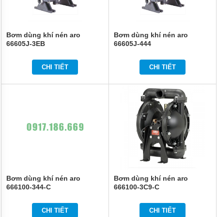
NÉN
MORAK
BƠM
Bơm dùng khí nén aro
Bơm dùng khí nén aro
CÔNG
66605J-3EB
66605J-444
NGHIỆP
TIN
CHI TIẾT
CHI TIẾT
TỨC
GIỚI
THIỆU
SẢN
PHẨM
MỚI
LIÊN
HỆ
Bơm dùng khí nén aro
Bơm dùng khí nén aro
666100-344-C
666100-3C9-C
CHI TIẾT
CHI TIẾT