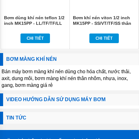
Bơm dùng khí nén teflon 1/2
Bơm khí nén viton 1/2 inch
inch MK15PP - LL/TF/TF/LL
MK15PP - SS/VT/TF/SS thân
thân inox 316
inox
CHI TIẾT
CHI TIẾT
BƠM MÀNG KHÍ NÉN
Bán máy bơm màng khí nén dùng cho hóa chất, nước thải,
axit, dung môi, bơm màng khí nén thân nhôm, nhựa, inox,
gang, bơm màng giá rẻ
VIDEO HƯỚNG DẪN SỬ DỤNG MÁY BƠM
TIN TỨC