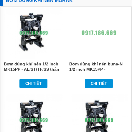
BƠM DÙNG KHÍ NÉN MORAK
Bơm dùng khí nén 1/2 inch
Bơm dùng khí nén buna-N
MK15PP - AL/ST/TF/SS thân
1/2 inch MK15PP -
nhôm
AL/BN/TF/SS thân nhôm
CHI TIẾT
CHI TIẾT