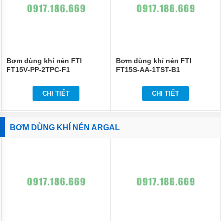
Bơm dùng khí nén FTI
Bơm dùng khí nén FTI
FT15V‐PP‐2TPC‐F1
FT15S‐AA‐1TST-B1
CHI TIẾT
CHI TIẾT
BƠM DÙNG KHÍ NÉN ARGAL