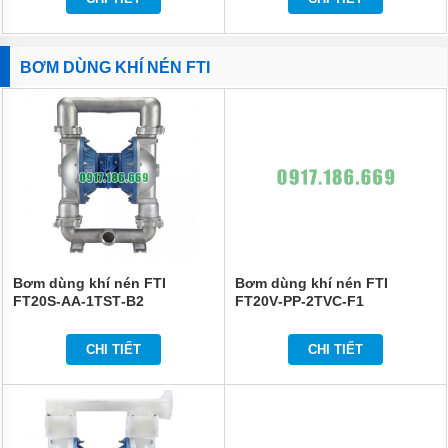
BƠM DÙNG KHÍ NÉN FTI
Bơm dùng khí nén FTI
Bơm dùng khí nén FTI
FT20S‐AA‐1TST‐B2
FT20V‐PP‐2TVC‐F1
CHI TIẾT
CHI TIẾT