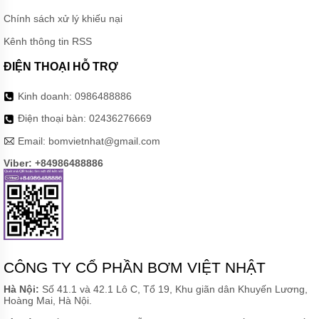
BƠM
Chính sách xử lý khiếu nại
DÙNG
KHÍ
Kênh thông tin RSS
NÉN
GODO
ĐIỆN THOẠI HỖ TRỢ
BƠM
Kinh doanh:
0986488886
DÙNG
KHÍ NÉN
Điện thoại bàn:
02436276669
VERDER
Email:
bomvietnhat@gmail.com
BƠM
DÙNG
Viber: +84986488886
KHÍ
NÉN
FTI
BƠM
DÙNG
KHÍ
NÉN
ARGAL
CÔNG TY CỔ PHẦN BƠM VIỆT NHẬT
Hà Nội:
Số 41.1 và 42.1 Lô C, Tổ 19, Khu giãn dân Khuyến Lương,
BƠM
Hoàng Mai, Hà Nội.
DÙNG
KHÍ