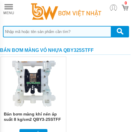
0
TRANG
CHỦ
BƠM
DÙNG
KHÍ
NÉN
ARO
BÁN BƠM MÀNG VỎ NHỰA QBY325STFF
BƠM
DÙNG
KHÍ
NÉN
HUSKY
BƠM DÙNG
KHÍ NÉN
SANDPIPER
BƠM
DÙNG
KHÍ
Bán bơm màng khí nén áp
NÉN
suất 8 kg/cm2 QBY3-25STFF
WILDEN
BƠM