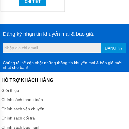
CHI TIẾT
DÙNG
KHÍ
NÉN
MORAK
JOFEE
BƠM DÙNG
Đăng ký nhận tin khuyến mại & báo giá.
KHÍ NÉN
MARATHON
ĐĂNG KÝ
BƠM
DÙNG
KHÍ
Chúng tôi sẽ cập nhật những thông tin khuyến mại & báo giá mới
NÉN
nhất cho bạn!
TDS
HỖ TRỢ KHÁCH HÀNG
BƠM
DÙNG
Giới thiệu
KHÍ NÉN
YAMADA
Chính sách thanh toán
BƠM
Chính sách vận chuyển
DÙNG
KHÍ
Chính sách đổi trả
NÉN
HY
Chính sách bảo hành