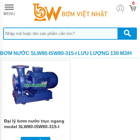
0
TRANG
CHỦ
BƠM
DÙNG
KHÍ
NÉN
ARO
BƠM NƯỚC SLW80-ISW80-315-I LƯU LƯỢNG 130 M3/H
BƠM
DÙNG
KHÍ
NÉN
HUSKY
BƠM DÙNG
KHÍ NÉN
SANDPIPER
BƠM
DÙNG
KHÍ
Đại lý bơm nước trục ngang
NÉN
model SLW80-ISW80-315-I
WILDEN
hiệu suất max 130 m3/h
BƠM