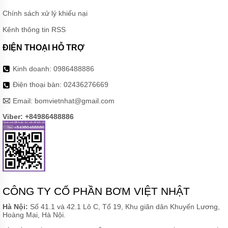
BƠM
Chính sách xử lý khiếu nại
DÙNG
KHÍ
Kênh thông tin RSS
NÉN
GODO
ĐIỆN THOẠI HỖ TRỢ
BƠM
Kinh doanh:
0986488886
DÙNG
KHÍ NÉN
Điện thoại bàn:
02436276669
VERDER
Email:
bomvietnhat@gmail.com
BƠM
DÙNG
Viber: +84986488886
KHÍ
NÉN
FTI
BƠM
DÙNG
KHÍ
NÉN
ARGAL
CÔNG TY CỔ PHẦN BƠM VIỆT NHẬT
Hà Nội:
Số 41.1 và 42.1 Lô C, Tổ 19, Khu giãn dân Khuyến Lương,
BƠM
Hoàng Mai, Hà Nội.
DÙNG
KHÍ