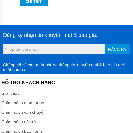
CHI TIẾT
DÙNG
KHÍ
NÉN
MORAK
JOFEE
BƠM DÙNG
Đăng ký nhận tin khuyến mại & báo giá.
KHÍ NÉN
MARATHON
ĐĂNG KÝ
BƠM
DÙNG
KHÍ
Chúng tôi sẽ cập nhật những thông tin khuyến mại & báo giá mới
NÉN
nhất cho bạn!
TDS
HỖ TRỢ KHÁCH HÀNG
BƠM
DÙNG
Giới thiệu
KHÍ NÉN
YAMADA
Chính sách thanh toán
BƠM
Chính sách vận chuyển
DÙNG
KHÍ
Chính sách đổi trả
NÉN
HY
Chính sách bảo hành