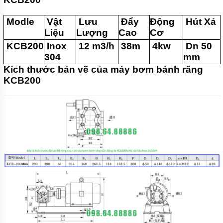
Modle
Vật
Lưu
Đẩy
Động
Hút Xả
Liệu
Lượng
Cao
Cơ
KCB200
Inox
12 m3/h
38m
4kw
Dn 50
304
mm
Kích thước bản vẽ của máy bơm bánh răng
KCB200