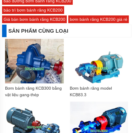
bảo dưỡng bơm bánh răng KCB200
bảo trì bơm bánh răng KCB200
Giá bán bơm bánh răng KCB200
bơm bánh răng KCB200 giá rẻ
SẢN PHẨM CÙNG LOẠI
Bơm bánh răng KCB300 bằng
Bơm bánh răng model
vật liệu gang-thép
KCB83.3