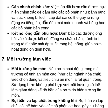
Căn chỉnh chính xác
: Việc lắp đặt bơm cần được thực
hiện chính xác để đảm bảo các bộ phận như bánh răng
và trục không bị lệch. Lắp đặt sai có thể gây ra rung
động và tiếng ồn, dẫn đến mài mòn nhanh và hỏng hóc
các bộ phận bên trong.
Kết nối ống dẫn phù hợp
: Đảm bảo các đường ống
hút và xả được kết nối đúng và chắc chắn, tránh tình
trạng rò rỉ hoặc mất áp suất trong hệ thống, giúp bơm
hoạt động ổn định hơn.
7.
Môi trường làm việc
Môi trường ăn mòn
: Nếu bơm hoạt động trong môi
trường có tính ăn mòn cao (như các ngành hóa chất),
việc chọn đúng vật liệu chịu ăn mòn là rất quan trọng.
Sử dụng bơm không phù hợp với môi trường có thể
làm giảm đáng kể độ bền của bơm do hiện tượng ăn
mòn.
Bụi bẩn và tạp chất trong không khí
: Bụi bẩn và tạp
chất có thể bám vào các bộ phận cơ học, gây hư hỏng