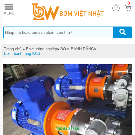
0
TRANG
CHỦ
BƠM
DÙNG
KHÍ
NÉN
ARO
Trang chủ
»
Bơm công nghiệp
»
BƠM BÁNH RĂNG
»
BƠM
Bơm bánh răng KCB
DÙNG
KHÍ
NÉN
HUSKY
BƠM DÙNG
KHÍ NÉN
SANDPIPER
BƠM
DÙNG
KHÍ
NÉN
WILDEN
BƠM