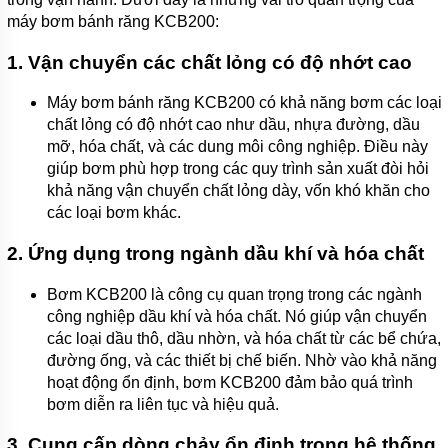
NÉN
máy bơm bánh răng KCB200:
MORAK
1.
Vận chuyển các chất lỏng có độ nhớt cao
BƠM
CÔNG
NGHIỆP
Máy bơm bánh răng KCB200 có khả năng bơm các loại
chất lỏng có độ nhớt cao như dầu, nhựa đường, dầu
TIN
TỨC
mỡ, hóa chất, và các dung môi công nghiệp. Điều này
giúp bơm phù hợp trong các quy trình sản xuất đòi hỏi
GIỚI
khả năng vận chuyển chất lỏng dày, vốn khó khăn cho
THIỆU
các loại bơm khác.
SẢN
PHẨM
MỚI
2.
Ứng dụng trong ngành dầu khí và hóa chất
LIÊN
Bơm KCB200 là công cụ quan trọng trong các ngành
HỆ
công nghiệp dầu khí và hóa chất. Nó giúp vận chuyển
các loại dầu thô, dầu nhờn, và hóa chất từ các bể chứa,
đường ống, và các thiết bị chế biến. Nhờ vào khả năng
hoạt động ổn định, bơm KCB200 đảm bảo quá trình
bơm diễn ra liên tục và hiệu quả.
3.
Cung cấp dòng chảy ổn định trong hệ thống