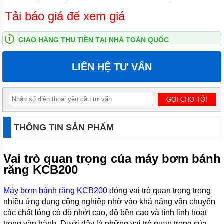
BƠM
Tải báo giá để xem giá
DÙNG
KHÍ
NÉN
GIAO HÀNG THU TIỀN TẠI NHÀ TOÀN QUỐC
GODO
BƠM
LIÊN HỆ TƯ VẤN
DÙNG
KHÍ NÉN
VERDER
BƠM
DÙNG
KHÍ
THÔNG TIN SẢN PHẨM
NÉN
FTI
BƠM
Vai trò quan trọng của máy bơm bánh
DÙNG
răng KCB200
KHÍ
NÉN
ARGAL
Máy bơm bánh răng KCB200
đóng vai trò quan trọng trong
nhiều ứng dụng công nghiệp nhờ vào khả năng vận chuyển
BƠM
DÙNG
các chất lỏng có độ nhớt cao, độ bền cao và tính linh hoạt
KHÍ
trong vận hành. Dưới đây là những vai trò quan trọng của