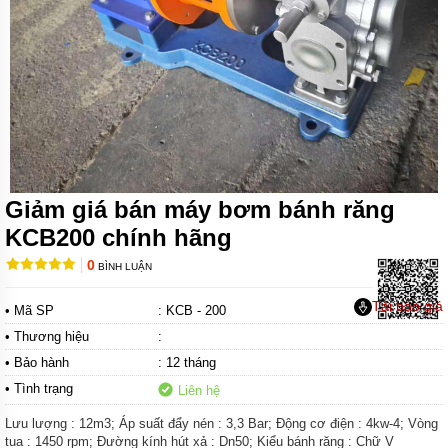
DÙNG
KHÍ
NÉN
MORAK
JOFEE
BƠM DÙNG
KHÍ NÉN
MARATHON
BƠM
DÙNG
Giảm giá bán máy bơm bánh răng
KHÍ
NÉN
KCB200 chính hãng
TDS
0
BÌNH LUẬN
BƠM
DÙNG
Tải báo giá
• Mã SP
: KCB - 200
KHÍ NÉN
YAMADA
• Thương hiệu
:
• Bảo hành
: 12 tháng
BƠM
DÙNG
• Tình trạng
Liên hệ
KHÍ
NÉN
Lưu lượng : 12m3; Áp suất đẩy nén : 3,3 Bar; Động cơ điện : 4kw-4; Vòng
HY
tua : 1450 rpm; Đường kính hút xả : Dn50; Kiểu bánh răng : Chữ V